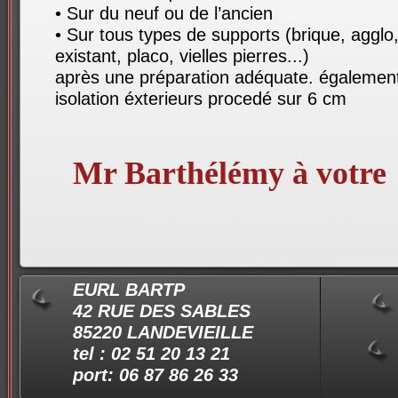
• Sur du neuf ou de l’ancien
• Sur tous types de supports (brique, agglo,
existant, placo, vielles pierres...)
après une préparation adéquate. égalemen
isolation éxterieurs procedé sur 6 cm
Mr Barthélémy à votre
service !
artisan maçon bretignolles et saint gilles croix de vie challa
facade 85 decor et faux rochers en beton loire atlantique mor
EURL BARTP
42 RUE DES SABLES
85220 LANDEVIEILLE
tel : 02 51 20 13 21
port: 06 87 86 26 33