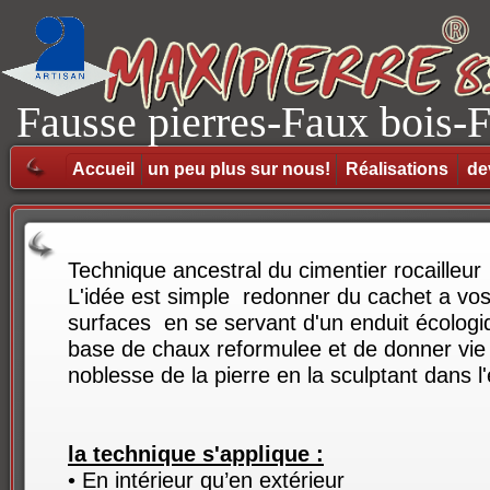
Fausse pierres-Faux bois-
thématiques en Vendée
Accueil
un peu plus sur nous!
Réalisations
de
piscine vendée - Chaux - création de pierre - crépis pierre - Decors - Façade en pierre - fau
rochers-maçonnerie vendée- beton decoratifs vendée
Technique ancestral du cimentier rocailleur
L'idée est simple redonner du cachet a vo
surfaces en se servant d'un enduit écologi
base de chaux reformulee et de donner vie 
noblesse de la pierre en la sculptant dans l'
la technique s'applique :
• En intérieur qu’en extérieur